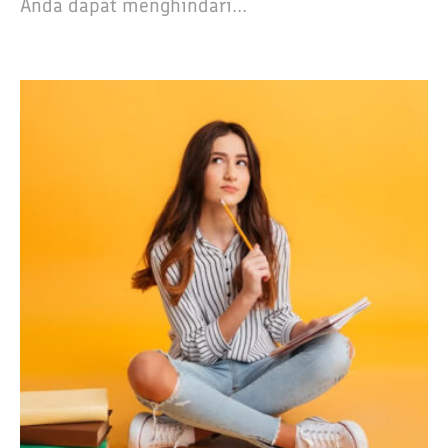
Anda dapat menghindari...