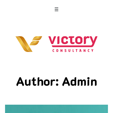
Author:
Admin