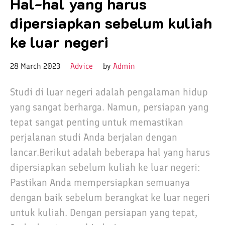
Hal-hal yang harus
dipersiapkan sebelum kuliah
ke luar negeri
28 March 2023
Advice
by
Admin
Studi di luar negeri adalah pengalaman hidup
yang sangat berharga. Namun, persiapan yang
tepat sangat penting untuk memastikan
perjalanan studi Anda berjalan dengan
lancar.Berikut adalah beberapa hal yang harus
dipersiapkan sebelum kuliah ke luar negeri:
Pastikan Anda mempersiapkan semuanya
dengan baik sebelum berangkat ke luar negeri
untuk kuliah. Dengan persiapan yang tepat,