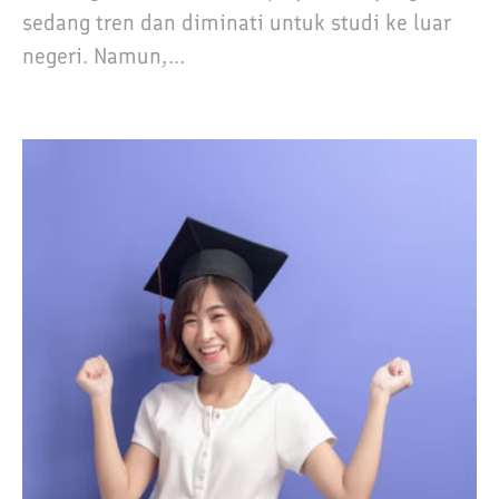
sedang tren dan diminati untuk studi ke luar
negeri. Namun,...