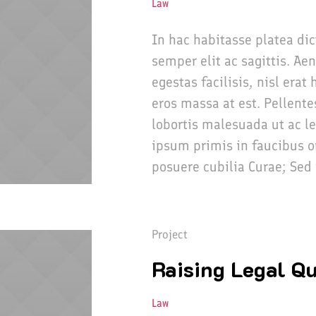
Law
In hac habitasse platea di
semper elit ac sagittis. Ae
egestas facilisis, nisl era
eros massa at est. Pellente
lobortis malesuada ut ac l
ipsum primis in faucibus or
posuere cubilia Curae; Sed 
Project
Raising Legal Qu
Law