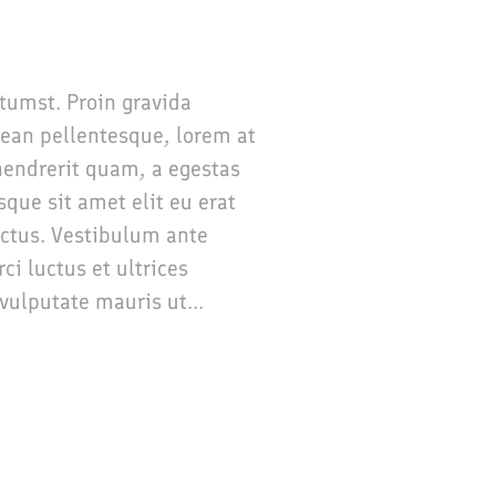
ctumst. Proin gravida
nean pellentesque, lorem at
t hendrerit quam, a egestas
sque sit amet elit eu erat
ectus. Vestibulum ante
ci luctus et ultrices
vulputate mauris ut...