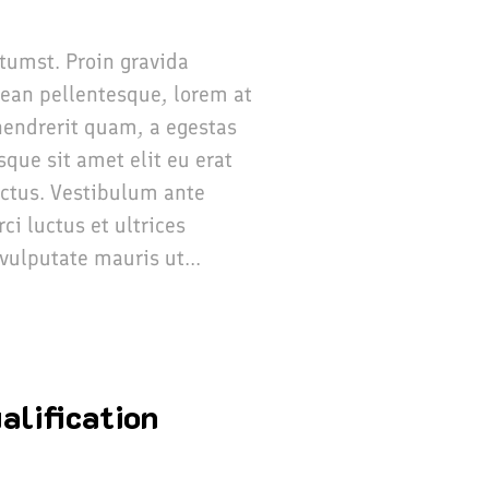
ctumst. Proin gravida
nean pellentesque, lorem at
t hendrerit quam, a egestas
sque sit amet elit eu erat
ectus. Vestibulum ante
ci luctus et ultrices
vulputate mauris ut...
alification