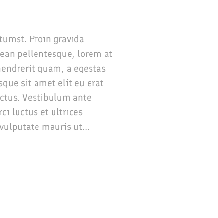
ctumst. Proin gravida
nean pellentesque, lorem at
t hendrerit quam, a egestas
sque sit amet elit eu erat
ectus. Vestibulum ante
ci luctus et ultrices
vulputate mauris ut...