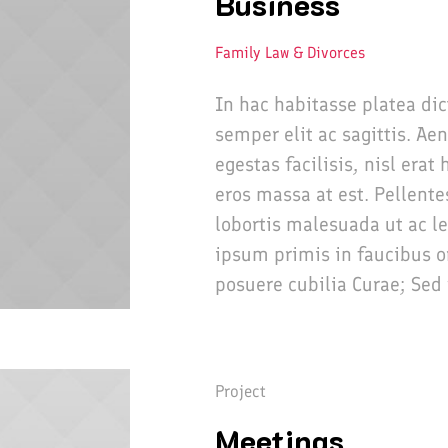
Business
Family Law & Divorces
In hac habitasse platea di
semper elit ac sagittis. Ae
egestas facilisis, nisl era
eros massa at est. Pellente
lobortis malesuada ut ac l
ipsum primis in faucibus or
posuere cubilia Curae; Sed 
Project
Meetings