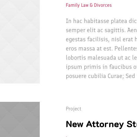
Family Law & Divorces
In hac habitasse platea di
semper elit ac sagittis. Ae
egestas facilisis, nisl era
eros massa at est. Pellente
lobortis malesuada ut ac l
ipsum primis in faucibus or
posuere cubilia Curae; Sed 
Project
New Attorney S