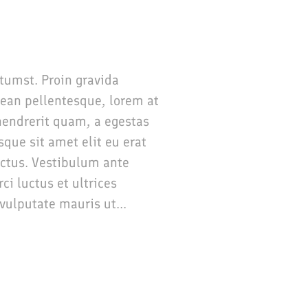
ctumst. Proin gravida
nean pellentesque, lorem at
t hendrerit quam, a egestas
sque sit amet elit eu erat
ectus. Vestibulum ante
ci luctus et ultrices
vulputate mauris ut...