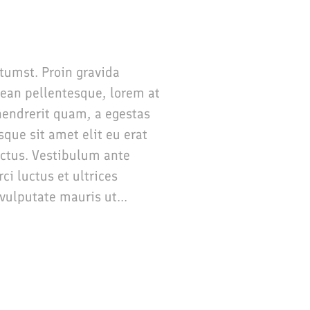
ctumst. Proin gravida
nean pellentesque, lorem at
t hendrerit quam, a egestas
sque sit amet elit eu erat
ectus. Vestibulum ante
ci luctus et ultrices
vulputate mauris ut...