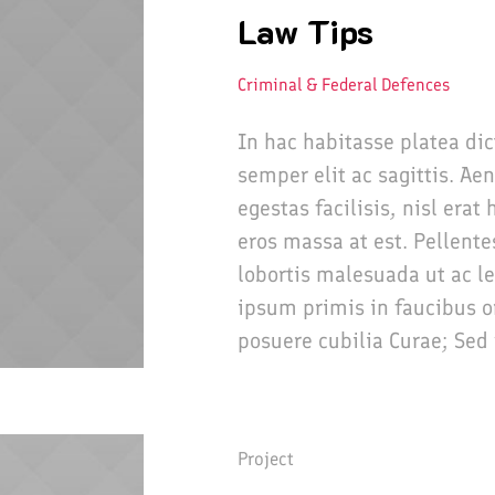
Law Tips
Criminal & Federal Defences
In hac habitasse platea di
semper elit ac sagittis. Ae
egestas facilisis, nisl era
eros massa at est. Pellente
lobortis malesuada ut ac l
ipsum primis in faucibus or
posuere cubilia Curae; Sed 
Project