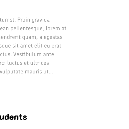
ctumst. Proin gravida
nean pellentesque, lorem at
t hendrerit quam, a egestas
sque sit amet elit eu erat
ectus. Vestibulum ante
ci luctus et ultrices
vulputate mauris ut...
tudents