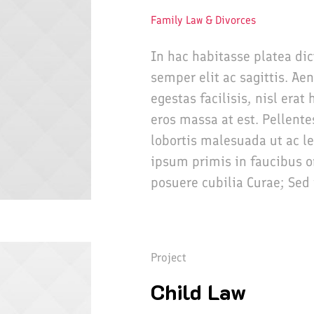
Family Law & Divorces
In hac habitasse platea di
semper elit ac sagittis. Ae
egestas facilisis, nisl era
eros massa at est. Pellente
lobortis malesuada ut ac l
ipsum primis in faucibus or
posuere cubilia Curae; Sed 
Project
Child Law