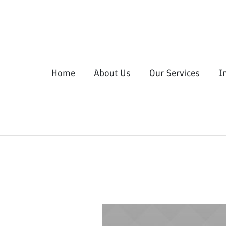
Home
About Us
Our Services
I