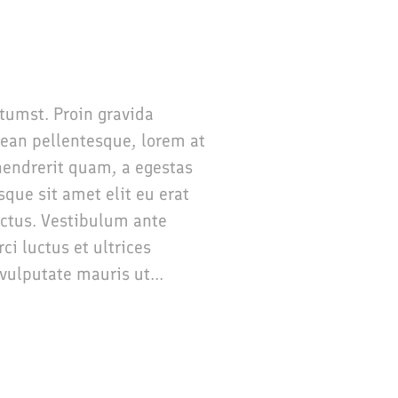
ctumst. Proin gravida
nean pellentesque, lorem at
t hendrerit quam, a egestas
sque sit amet elit eu erat
ectus. Vestibulum ante
ci luctus et ultrices
vulputate mauris ut...