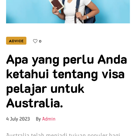
ADVICE
0
Apa yang perlu Anda
ketahui tentang visa
pelajar untuk
Australia.
4 July 2023
By
Admin
Australia telah menjadi tujuan populer bagi