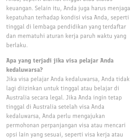
keuangan. Selain itu, Anda juga harus menjaga
kepatuhan terhadap kondisi visa Anda, seperti
tinggal di lembaga pendidikan yang terdaftar
dan mematuhi aturan kerja paruh waktu yang
berlaku.
Apa yang terjadi jika visa pelajar Anda
kedaluwarsa?
Jika visa pelajar Anda kedaluwarsa, Anda tidak
lagi diizinkan untuk tinggal atau belajar di
Australia secara legal. Jika Anda ingin tetap
tinggal di Australia setelah visa Anda
kedaluwarsa, Anda perlu mengajukan
permohonan perpanjangan visa atau mencari
opsi lain yang sesuai, seperti visa kerja atau