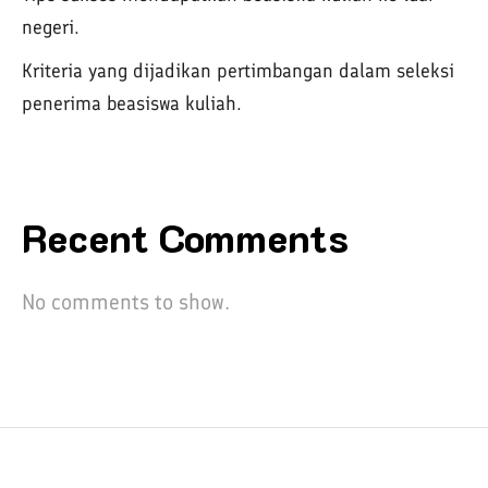
negeri.
Kriteria yang dijadikan pertimbangan dalam seleksi
penerima beasiswa kuliah.
Recent Comments
No comments to show.